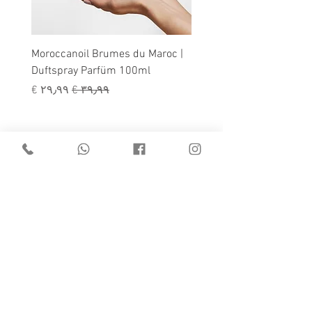
tment |
Moroccanoil Brumes du Maroc |
Duftspray Parfüm 100ml
سعر عادي
سعر البيع
Grabbestr. 2a •
31789 Hameln
Kostenlose Parkplätze
sind vorhanden
Reguläre Öffnungszeiten:
Mo., Di., Do.: 09:00 - 18:00 Uhr (Mi.
nach Vereinbarung)
Fr.: 09:00 - 19:00 Uhr &
Sa.: 08:00 -
14:00 Uhr