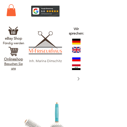
Wir
sprechen:
eBay Shop
Fündig werden
Onlineshop
Inh. Marina Dimschitz
Besuchen Sie
uns