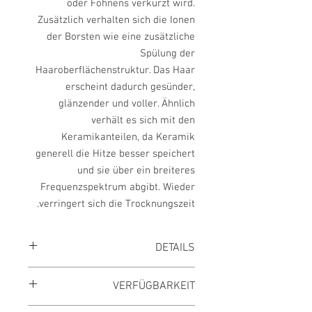
oder Föhnens verkürzt wird.
Zusätzlich verhalten sich die Ionen
der Borsten wie eine zusätzliche
Spülung der
Haaroberflächenstruktur. Das Haar
erscheint dadurch gesünder,
glänzender und voller. Ähnlich
verhält es sich mit den
Keramikanteilen, da Keramik
generell die Hitze besser speichert
und sie über ein breiteres
Frequenzspektrum abgibt. Wieder
verringert sich die Trocknungszeit.
DETAILS
UVP des Herstellers
111,52 €
VERFÜGBARKEIT
Sie sparen
20 %
Preis inkl. MwSt., zzgl. Versand