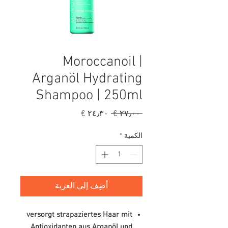
Moroccanoil |
Arganöl Hydrating
Shampoo | 250ml
سعر
سعر
 ‏٢٧٫٠٠ € 
عادي
البيع
الكمية
*
أضِف إلى العربة
versorgt strapaziertes Haar mit
Antioxidanten aus Arganöl und