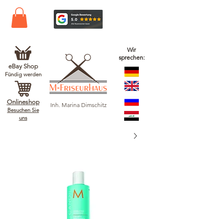
Wir
sprechen:
eBay Shop
Fündig werden
Onlineshop
Inh. Marina Dimschitz
Besuchen Sie
uns