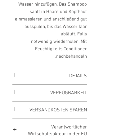
Wasser
hinzufügen. Das Shampoo
sanft in Haare und Kopfhaut
einmassieren und
anschließend gut
ausspülen, bis das Wasser klar
abläuft. Falls
n
otwendig
wiederholen. Mit
Feuchtigkeits Conditioner
nachbehandeln.
DETAILS
UVP des Herstellers
25,34 €
VERFÜGBARKEIT
Sie sparen
10 %
Preis inkl. MwSt., zzgl. Versand
Innerhalb 2 Tagen lieferbar
100 ml = 9,12 €
VERSANDKOSTEN SPAREN
Versandkostenfrei ab 39,- €
Verantwortlicher
Gesamtbestellwert
Wirtschaftsakteur in der EU