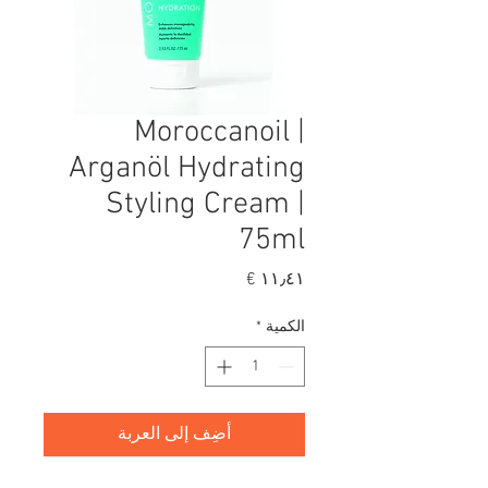
Moroccanoil |
Arganöl Hydrating
Styling Cream |
75ml
السعر
الكمية
*
أضِف إلى العربة