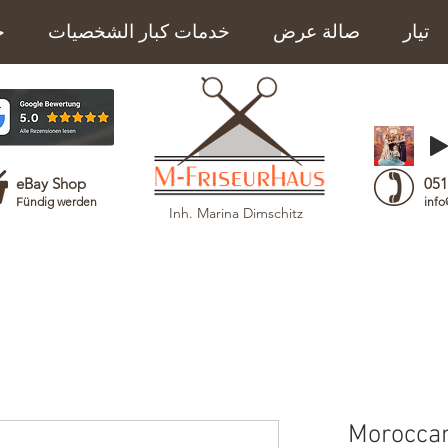
تيار
صالة عرض
خدمات كبار الشخصيات
خ
eBay Shop
051
Fündig werden
info
Inh. Marina Dimschitz
Moroccano