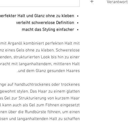
Verantwortl
Gieseke cosmetic Gm
perfekter Halt und Glanz ohne zu kleben
Adresse:
Auf dem Kess
verleiht schwerelose Definition
30900 Wedemark (DE)
macht das Styling einfacher
Mail:
info@gieseke.co
Telefon:
0513058600
 mit Arganöl kombiniert perfekten Halt mit
z eines Gels ohne zu kleben. Schwerelose
zenden, strukturierten Look bis hin zu einer
racht mit langanhaltendem, mittleren Halt
und dem Glanz gesunden Haares.
ge auf handtuchtrockenes oder trockenes
gewohnt stylen. Das Haar zu einem glatten
as Gel zur Strukturierung von kurzem Haar
el kann auch als Gel zum Föhnen eingesetzt
hnen über die Rundbürste föhnen, um einen
sen und langanhaltenden Halt zu schaffen.