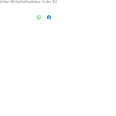
icher Wirtschaftsakteur in der EU
bH
ellande 1
m