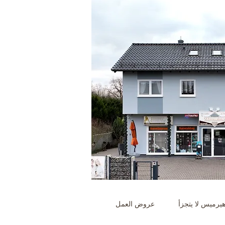
يرميس لا يتجزأ
عروض العمل