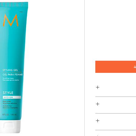
ة
Versandko