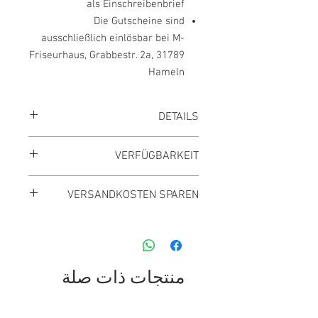
als Einschreibenbrief
Die Gutscheine sind
ausschließlich einlösbar bei M-
Friseurhaus, Grabbestr. 2a, 31789
Hameln
DETAILS
Preis inkl. MwSt., zzgl. Versand
VERFÜGBARKEIT
Innerhalb 3 Tagen lieferbar
VERSANDKOSTEN SPAREN
Versandkostenfrei ab 39,- €
Gesamtbestellwert
منتجات ذات صلة