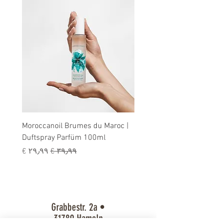
tment |
Moroccanoil Brumes du Maroc |
Duftspray Parfüm 100ml
سعر عادي
سعر البيع
Grabbestr. 2a •
31789 Hameln