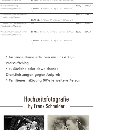
Waschen/Föhnen |
€299,-
€249,-*
Fotoshooting-Make-up
120 Min.
| 8 Fotos 13 x 18 | ca. 100 Fotos auf
CD
Waschen/Schneiden/Föhnen |
€199,-
€149,-*
Fotoshooting-Make-up
20-30 Min.
| 2 Fotos 13 x 18 | ca. 25 Fotos auf
Waschen/Schneiden/Föhnen |
CD
€279
€229,-*
,-
Fotoshooting-Make-up
Waschen/Schneiden/Föhnen |
60 Min.
| 4 Fotos 13 x 18 | ca. 50 Fotos auf CD
€329,-
€279,-*
Fotoshooting-Make-up
120 Min.
| 8 Fotos 13 x 18 | ca. 100 Fotos auf
CD
* für lange Haare erlauben wir uns € 25,-
Preisaufschlag
* zusätzliche oder abweichende
Dienstleistungen gegen Aufpreis
* Familienermäßigung 50% je weitere Person
Hochzeitsfotografie
by Frank Schneider