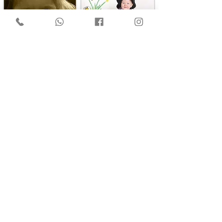
Grabbestr. 2a •
31789 Hameln
Kostenlose Parkplätze
sind vorhanden