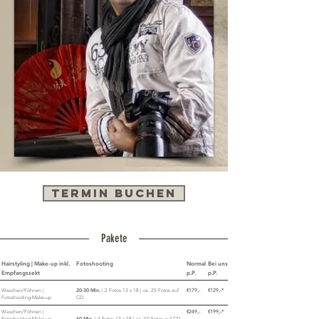
TERMIN BUCHEN
Pakete
Hairstyling | Make-up inkl.
Fotoshooting
Normal
Bei uns
Empfangssekt
p.P.
p.P.
Waschen/Föhnen |
20-30 Min.
| 2 Fotos 13 x 18 | ca. 25 Fotos auf
€179,-
€129,-*
Fotoshooting-Make-up
CD
Waschen/Föhnen |
€249,-
€199,-
*
Fotoshooting-Make-up
60 Min.
| 4 Fotos 13 x 18 | ca. 50 Fotos auf CD