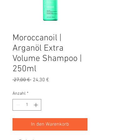
Moroccanoil |
Arganöl Extra
Volume Shampoo |
250ml
Standardpreis
Sale-
 27,00 € 
24,30 €
Preis
Anzahl
*
In den Warenkorb