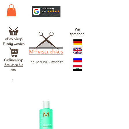
Wir
sprechen:
eBay Shop
Fündig werden
Onlineshop
Inh. Marina Dimschitz
Besuchen Sie
uns