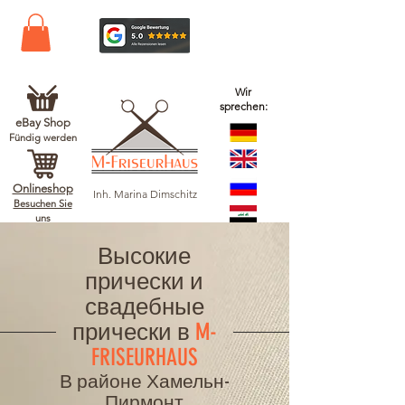
Wir
sprechen:
eBay Shop
Fündig werden
Onlineshop
Inh. Marina Dimschitz
Besuchen Sie
uns
Высокие
прически и
свадебные
прически в
M-
FRISEURHAUS
В районе Хамельн-
Пирмонт