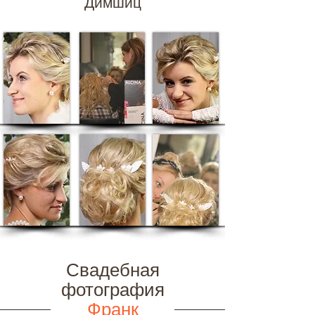
Димшиц
Свадебная
фотография
Франк