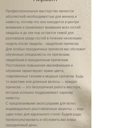
Профессиональное мастерство является
абсолютной необходимостью для жениха и
невесты, потому что оно находится в центре
внимания и привлекает внимание всех гостей
свадьбы и до сих пор остается темой для
разговоров среди гостей в течение нескольких
недель после свадьбы - свадебная прическа.
Для особых праздничных причесок вас обслужат
обученные специалисты по прическам,
свадебным и праздничным прическам.
Постоянное повышение квалификации и
обучение гарантируют яркие цвета,
современные техники и модные прически. Будь
то короткие или длинные волосы — каждая
прическа — это безупречная работа мастера,
которая успешно поддерживает харизму
невесты.
С предлагаемыми аксессуарами для волос
индивидуально расставленные акценты — еще
один плюс для идеального стиля! Будем рады
проконсультировать и обслужить вас в ваш
праздничный день!