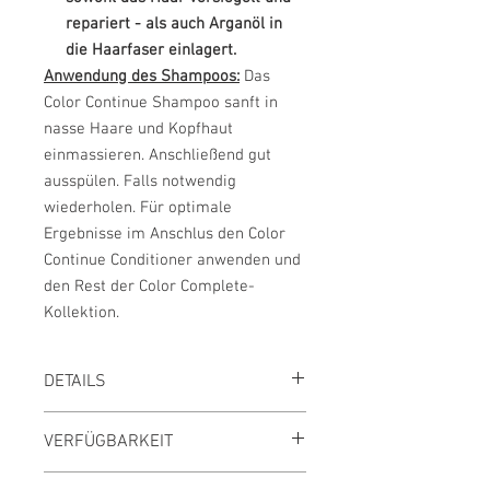
repariert - als auch Arganöl in
die Haarfaser einlagert.
Anwendung des Shampoos:
Das
Color Continue Shampoo sanft in
nasse Haare und Kopfhaut
einmassieren. Anschließend gut
ausspülen. Falls notwendig
wiederholen. Für optimale
Ergebnisse im Anschlus den Color
Continue Conditioner anwenden und
den Rest der Color Complete-
Kollektion.
DETAILS
UVP des Herstellers
29,24 €
VERFÜGBARKEIT
Sie sparen
10 %
Preis inkl. MwSt., zzgl. Versand
Innerhalb 2 Tagen lieferbar