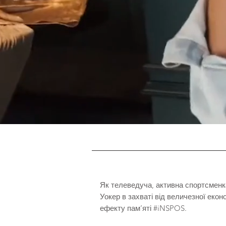
Як телеведуча, активна спортсменка
Уокер в захваті від величезної екон
ефекту пам’яті #iNSPOS.