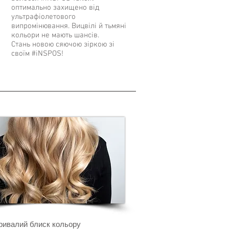
оптимально захищено від
ультрафіолетового
випромінювання. Вицвілі й тьмяні
кольори не мають шансів.
Стань новою сяючою зіркою зі
своїм #iNSPOS!
ривалий блиск кольору