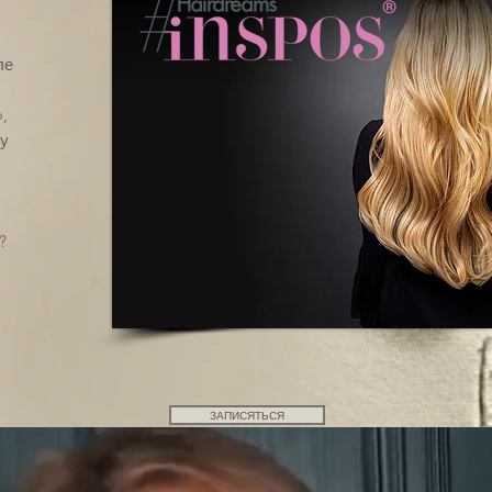
ле
,
му
?
ЗАПИСЯТЬСЯ