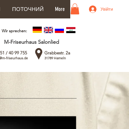
Я
ПОТОЧНИЙ
More
Увійти
Wir sprechen:
M-Friseurhaus Salonlied
51 / 40 99 755
Grabbestr. 2a
@m-friseurhaus.de
31789 Hameln