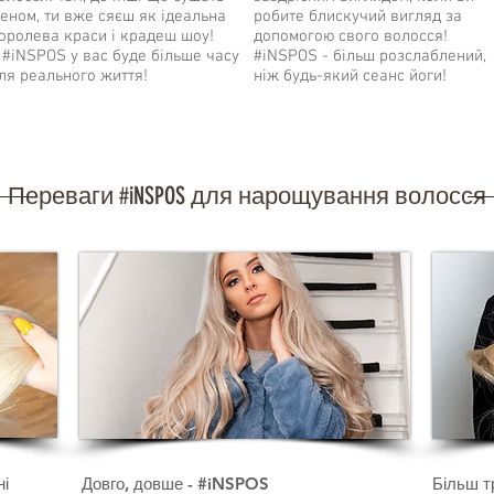
еном, ти вже сяєш як ідеальна
робите блискучий вигляд за
оролева краси і крадеш шоу!
допомогою свого волосся!
 #iNSPOS у вас буде більше часу
#iNSPOS - більш розслаблений,
ля реального життя!
ніж будь-який сеанс йоги!
Переваги #iNSPOS для нарощування волосся
ні
Довго, довше - #iNSPOS
Більш т