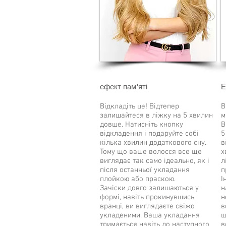
ефект пам'яті
Е
Відкладіть це! Відтепер
В
залишайтеся в ліжку на 5 хвилин
м
довше. Натисніть кнопку
В
відкладення і подаруйте собі
5
кілька хвилин додаткового сну.
в
Тому що ваше волосся все ще
х
виглядає так само ідеально, як і
л
після останньої укладання
п
плойкою або праскою.
І
Зачіски довго залишаються у
н
формі, навіть прокинувшись
н
вранці, ви виглядаєте свіжо
в
укладеними. Ваша укладання
ш
тримається навіть до наступного
в