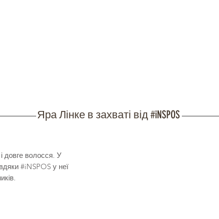
Яра Лінке в захваті від #iNSPOS
і довге волосся. У
вдяки #iNSPOS у неї
иків.