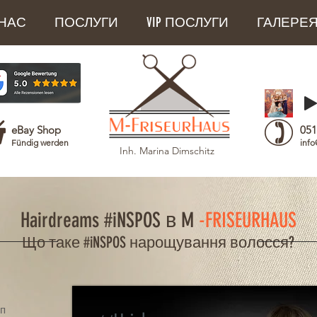
НАС
ПОСЛУГИ
VIP ПОСЛУГИ
ГАЛЕРЕ
eBay Shop
051
Fündig werden
info
Inh. Marina Dimschitz
Hairdreams #iNSPOS в
M
-FRISEURHAUS
Що таке #iNSPOS нарощування волосся?
ип