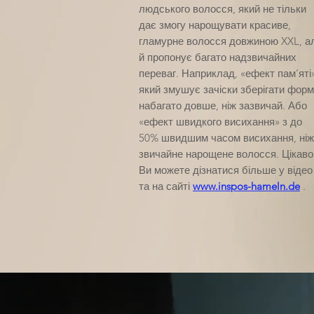
людського волосся, який не тільки
дає змогу нарощувати красиве,
гламурне волосся довжиною XXL, а
й пропонує багато надзвичайних
переваг. Наприклад, «ефект пам’яті»
який змушує зачіски зберігати фор
набагато довше, ніж зазвичай. Або
«ефект швидкого висихання» з до
50% швидшим часом висихання, ніж
звичайне нарощене волосся. Цікаво
Ви можете дізнатися більше у відео
та на сайті
www.inspos-hameln.de
.