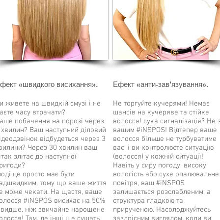
фект «швидкого висихання».
Ефект «анти-зав'язування».
и живете на швидкій смузі і не
Не торгуйте кучерями! Немає
аєте часу втрачати?
шансів на кучеряве та стійке
аше побачення на порозі через
волосся! сука сигналізація? Не 
 хвилин? Ваш наступний діловий
вашим #iNSPOS! Відтепер ваше
ідеодзвінок відбудеться через 3
волосся більше не турбуватиме
вилини? Через 30 хвилин ваш
вас, і ви контролюєте ситуацію
ітак злітає до наступної
(волосся) у кожній ситуації!
ригоди?
Навіть у сиру погоду, високу
ноді це просто має бути
вологість або сухе опалювальне
адшвидким, тому що ваше життя
повітря, ваш #iNSPOS
е може чекати. На щастя, ваше
залишається розслабленим, а
олосся #iNSPOS висихає на 50%
структура гладкою та
видше, ніж звичайне нарощене
прирученою. Насолоджуйтесь
олосся! Там, де інші ще сушать
заздрісним виглядом, коли ви