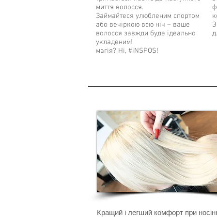
миття волосся.
ф
Займайтеся улюбленим спортом
к
або вечіркою всю ніч – ваше
З
волосся завжди буде ідеально
д
укладеним!
магія? Ні, #iNSPOS!
Кращий і легший комфорт при носін