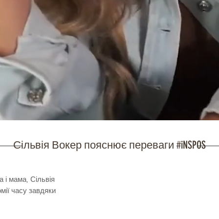
Сільвія Вокер пояснює переваги #iNSPOS
 і мама, Сільвія
омії часу завдяки