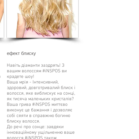
ефект блиску
Навіть діаманти заздрять! З
вашим волоссям #iNSPOS ви
з
крадете шоу!
Ваша мрія - Інтенсивний,
здоровий, довготривалий блиск і
волосся, яке виблискує на сонці,
як тисяча маленьких кристалів?
Ваша грива #iNSPOS миттєво
виконує це бажання і дозволяє
собі сяяти в справжню богиню
блиску волосся.
До речі про сонце: завдяки
інноваційному ущільненню ваше
волосся #iNSPOS також