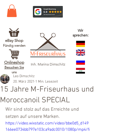
Wir
sprechen:
eBay Shop
Fündig werden
Onlineshop
Inh. Marina Dimschitz
Besuchen Sie
uns
Leo Dimschitz
20. März 2021
1 Min. Lesezeit
15 Jahre M-Friseurhaus und
Moroccanoil SPECIAL
Wir sind stolz auf das Erreichte und 
setzen auf unsere Marken.
https://video.wixstatic.com/video/bbe0d5_d149
166ee0734bb797e103ca9adc0010/1080p/mp4/fi