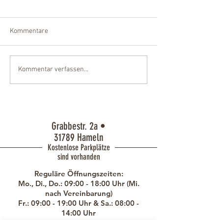
Kommentare
WAS FÜR EIN
20 Jahre M-Frise
Kommentar verfassen...
HAIRDREAMS
Ein Jubiläum voll
WOCHENENDE AUF IBIZA
Leidenschaft und
Kreativität
Grabbestr. 2a •
31789 Hameln
Kostenlose Parkplätze
sind vorhanden
Reguläre Öffnungszeiten:
Mo., Di., Do.: 09:00 - 18:00 Uhr (Mi.
nach Vereinbarung)
Fr.: 09:00 - 19:00 Uhr &
Sa.: 08:00 -
14:00 Uhr