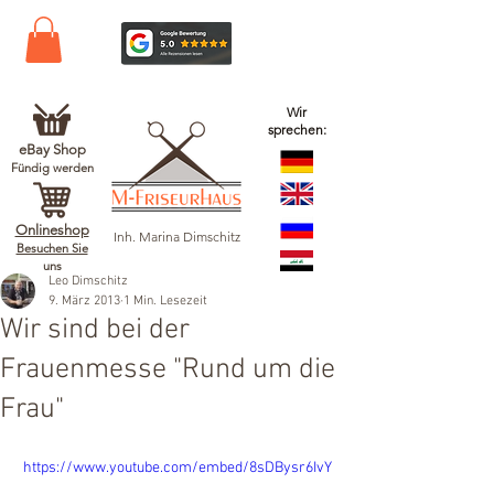
Wir
sprechen:
eBay Shop
Fündig werden
Onlineshop
Inh. Marina Dimschitz
Besuchen Sie
uns
Leo Dimschitz
9. März 2013
1 Min. Lesezeit
Wir sind bei der
Frauenmesse "Rund um die
Frau"
 https://www.youtube.com/embed/8sDBysr6IvY