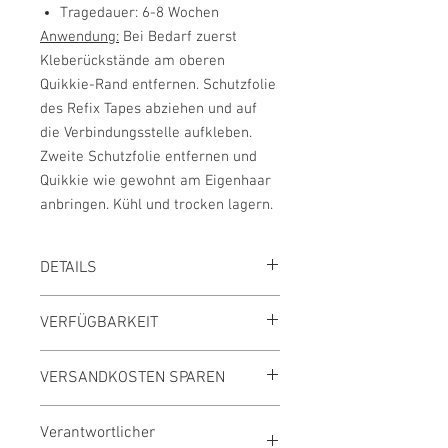
Tragedauer: 6-8 Wochen
Anwendung:
Bei Bedarf zuerst
Kleberückstände am oberen
Quikkie-Rand entfernen. Schutzfolie
des Refix Tapes abziehen und auf
die Verbindungsstelle aufkleben.
Zweite Schutzfolie entfernen und
Quikkie wie gewohnt am Eigenhaar
anbringen. Kühl und trocken lagern.
DETAILS
Preis inkl. MwSt., zzgl. Versand
VERFÜGBARKEIT
Innerhalb 3 Tagen lieferbar
VERSANDKOSTEN SPAREN
Versandkostenfrei ab 39,- €
Verantwortlicher
Gesamtbestellwert