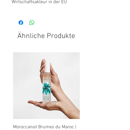
Wirtschaftsakteur in der EU
Hairdreams GmbH
Adresse:
FLORAQUELLWEG 9
8051 Graz (AT)
Österreich (Austria)
Ähnliche Produkte
Mail:
DE1-CE@hairdreams.com
Moroccanoil Brumes du Maroc |
Moroccanoil | Arganöl Tr