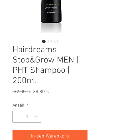
Hairdreams
Stop&Grow MEN |
PHT Shampoo |
200ml
Standardpreis
Sale-
 32,00 € 
28,80 €
Preis
Anzahl
*
In den Warenkorb