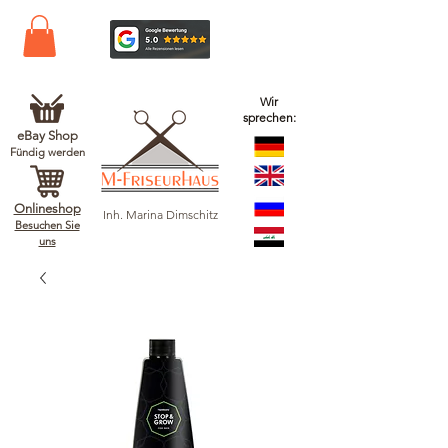
Wir
sprechen:
eBay Shop
Fündig werden
Onlineshop
Inh. Marina Dimschitz
Besuchen Sie
uns