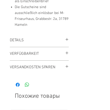
als Einschreibenbrief
Die Gutscheine sind
ausschließlich einlösbar bei M-
Friseurhaus, Grabbestr. 2a, 31789
Hameln
DETAILS
Preis inkl. MwSt., zzgl. Versand
VERFÜGBARKEIT
Innerhalb 3 Tagen lieferbar
VERSANDKOSTEN SPAREN
Versandkostenfrei ab 39,- €
Gesamtbestellwert
Похожие товары