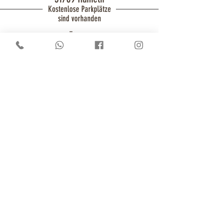
Kostenlose Parkplätze
sind vorhanden
Reguläre Öffnungszeiten:
Mo., Di., Do.: 09:00 - 18:00 Uhr (Mi.
nach Vereinbarung)
Fr.: 09:00 - 19:00 Uhr &
Sa.: 08:00 -
14:00 Uhr