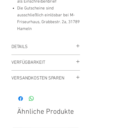
als Einschreibenbrief
Die Gutscheine sind
ausschließlich einlösbar bei M-
Friseurhaus, Grabbestr. 2a, 31789
Hameln
DETAILS
Preis inkl. MwSt., zzgl. Versand
VERFÜGBARKEIT
Innerhalb 3 Tagen lieferbar
VERSANDKOSTEN SPAREN
Versandkostenfrei ab 39,- €
Gesamtbestellwert
Ähnliche Produkte