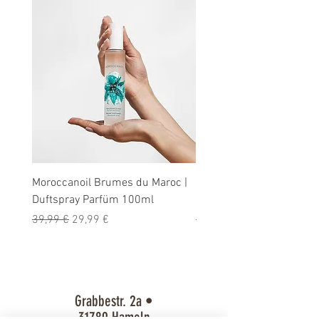
Moroccanoil Brumes du Maroc |
Moroccanoil | Arganöl Tr
Duftspray Parfüm 100ml
SONDERMENGE 125ml
Standardpreis
Sale-Preis
Standardpreis
39,99 €
29,99 €
50,00 €
Grabbestr. 2a •
31789 Hameln