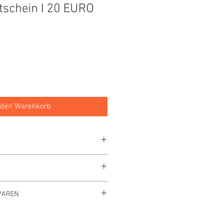
schein I 20 EURO
 den Warenkorb
. Versand
erbar
PAREN
39,- € Gesamtbestellwert