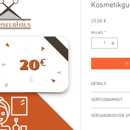
Kosmetikgut
Preis
20,00 €
Anzahl
*
In
DETAILS
Preis inkl. MwSt., zzgl
VERFÜGBARKEIT
Innerhalb 3 Tagen lief
VERSANDKOSTEN S
Versandkostenfrei ab 