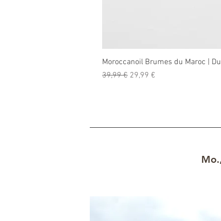
Moroccanoil Brumes du Maroc | D
Standardpreis
Sale-Preis
39,99 €
29,99 €
Mo.,