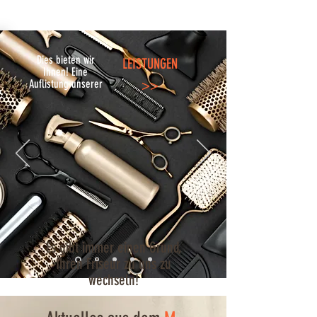
Dies bieten wir
LEISTUNGEN
Ihnen! Eine
>>
Auflistung unserer
Es gibt immer einen Grund,
Ihren Friseur zu uns zu
wechseln!