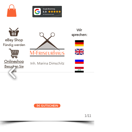
Wir
sprechen:
eBay Shop
Fündig werden
Onlineshop
Inh. Marina Dimschitz
Besuchen Sie
uns
5€ GUTSCHEIN
1/11