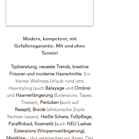
M
odern, kompetent, mit
Gefallensgarantie. Mit und ohne
Termin!
Typberatung, neueste Trends, kreative
Frisuren und moderne Haarschnitte.
Ein
kleiner Wellness-Urlaub rund ums
Haarstyling (auch
Balayage
und
Ombre
)
und
Haarverlängerung
​(Extensions, Tapes,
Tressen),
Perücken (
auch auf
Rezept),
Braids
(afrikanische Zöpfe
flechten lassen),
Heiße Schere,
Fußpflege,
Paraffinbad,
Kosmetik
(
auch
NEU Lashes
Extensions Wimpernverlängerung),
Maniküre
– das versprechen wir Ihnen. Das