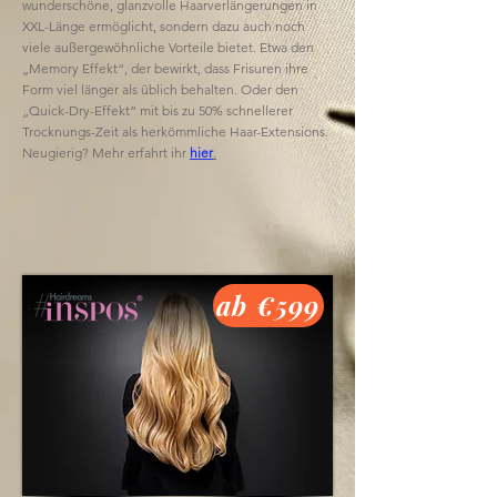
wunderschöne, glanzvolle Haarverlängerungen in
XXL-Länge ermöglicht, sondern dazu auch noch
viele außergewöhnliche Vorteile bietet. Etwa den
„Memory Effekt“, der bewirkt, dass Frisuren ihre
Form viel länger als üblich behalten. Oder den
„Quick-Dry-Effekt“ mit bis zu 50% schnellerer
Trocknungs-Zeit als herkömmliche Haar-Extensions.
Neugierig? Mehr erfahrt ihr
hier
.
ab €599