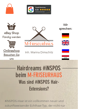
Wir
sprechen:
eBay Shop
Fündig werden
Onlineshop
Inh. Marina Dimschitz
Besuchen Sie
uns
Hairdreams #iNSPOS
b
eim
M-FRISEURHAUS
Was sind #iNSPOS Hair-
Extensions?
#iNSPOS-Haar ist ein vollkommen neuer und
zukunftsweisender Echthaar-Typ, der nicht nur