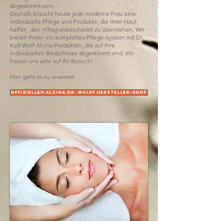
abgestimmt sein.
Deshalb braucht heute jede moderne Frau eine
individuelle Pflege und Produkte, die ihrer Haut
helfen, den Alltag unbeschadet zu überstehen. Wir
bieten Ihnen ein komplettes Pflege-System mit Dr.
Kurt Wolf Alcina-Produkten, die auf Ihre
individuellen Bedürfnisse abgestimmt sind. Wir
freuen uns sehr auf Ihr Besuch!
Hier geht es zu unserem
offiziellen ALCINA Dr. Wolff Hersteller-SHOP