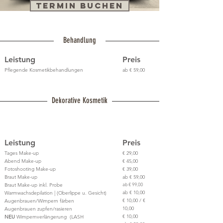
TERMIN BUCHEN
Behandlung
Leistung
Preis
Pflegende Kosmetikbehandlungen
ab € 5
9,00
Dekorative Kosmetik
Leistung
Preis
Tages Make-up
€ 29,00
Abend Make-up
€ 45,00
Fotoshooting Make-up
€ 39,00
Braut Make-up
ab € 59,00
Braut Make-up inkl. Probe
ab € 99,00
ab € 10,00
Warmwachsdepilation | (Oberlippe u. Gesicht)
€ 10,00 / €
Augenbrauen/Wimpern färben
10,00
Augenbrauen zupfen/rasieren
€ 10,00
NEU
Wimpernverlängerung (LASH