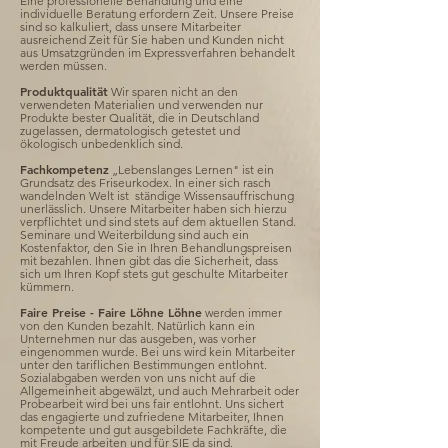
Eine professionelle Behandlung und eine
individuelle Beratung erfordern Zeit. Unsere Preise
sind so kalkuliert, dass unsere Mitarbeiter
ausreichend Zeit für Sie haben und Kunden nicht
aus Umsatzgründen im Expressverfahren behandelt
werden müssen.
Produktqualität
Wir sparen nicht an den
verwendeten Materialien und verwenden nur
Produkte bester Qualität, die in Deutschland
zugelassen, dermatologisch getestet und
ökologisch unbedenklich sind.
Fachkompetenz
„Lebenslanges Lernen" ist ein
Grundsatz des Friseurkodex. In einer sich rasch
wandelnden Welt ist ständige Wissensauffrischung
unerlässlich. Unsere Mitarbeiter haben sich hierzu
verpflichtet und sind stets auf dem aktuellen Stand.
Seminare und Weiterbildung sind auch ein
Kostenfaktor, den Sie in Ihren Behandlungspreisen
mit bezahlen. Ihnen gibt das die Sicherheit, dass
sich um Ihren Kopf stets gut geschulte Mitarbeiter
kümmern.
Faire Preise - Faire Löhne Löhne
werden immer
von den Kunden bezahlt. Natürlich kann ein
Unternehmen nur das ausgeben, was vorher
eingenommen wurde. Bei uns wird kein Mitarbeiter
unter den tariflichen Bestimmungen entlohnt.
Sozialabgaben werden von uns nicht auf die
Allgemeinheit abgewälzt, und auch Mehrarbeit oder
Probearbeit wird bei uns fair entlohnt. Uns sichert
das engagierte und zufriedene Mitarbeiter, Ihnen
kompetente und gut ausgebildete Fachkräfte, die
mit Freude arbeiten und für SIE da sind.