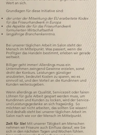
Wert an sich.
Grundlagen für diese Initiative sind:
der unter der Mitwirkung der EU erarbeitete Kodex
für das Friseurhandwerk in Europa
die Aspekte der für das Friseurhandwerk
formulierten Wirtschaftsethik
langjährige Branchenkenntnis.
Bei unserer täglichen Arbeit im Salon steht der
Mensch im Mittelpunkt. Was passiert, wenn die
Profitgier das Handeln bestimmt, erleben wir gerade
weltweit.
Billiger geht immer! Allerdings muss ein
Unternehmen zwingend Gewinne erzielen, sonst
droht der Konkurs. Leistungen günstiger
anzubieten, bedeutet Kosten zu sparen, wo es
sinnvoll ist, und den Vorteil an die Kundinnen und
Kunden weiterzugeben.
Wenn allerdings an Qualität, Servicezeit oder fairen
Löhnen für gute Arbeit gespart werden muss, um
Kundinnen und Kunden zu locken, wird der Service-
und Leistungsgedanke an sich fragwürdig. So
möchten wir nicht arbeiten, das sollten Sie wissen!
Und deshalb steht bei unserer täglichen Arbeit im
Salon nach wie vor der Mensch im Mittelpunkt.
Zeit für Sie!
Mit unserer Tätigkeit am Menschen
nehmen wir Friseure auch Einfluss darauf, wie Sie
sich in den nächsten Tagen und Wochen fühlen.