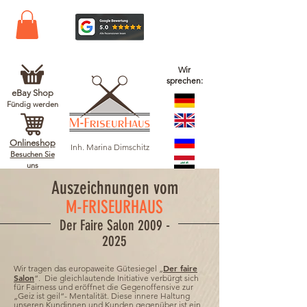
Wir
sprechen:
eBay Shop
Fündig werden
Onlineshop
Inh. Marina Dimschitz
Besuchen Sie
uns
Auszeichnungen vom
M-FRISEURHAUS
Der Faire Salon
2009 -
2025
Der faire
Wir tragen das europaweite Gütesiegel „
Salon
“. Die gleichlautende Initiative verbürgt sich
für Fairness und eröffnet die Gegenoffensive zur
„Geiz ist geil“- Mentalität. Diese innere Haltung
unseren Kundinnen und Kunden gegenüber ist ein